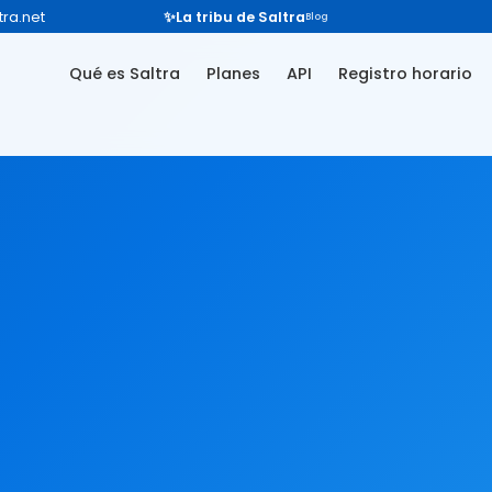
ra.net
✨
La tribu de Saltra
Blog
Qué es Saltra
Planes
API
Registro horario