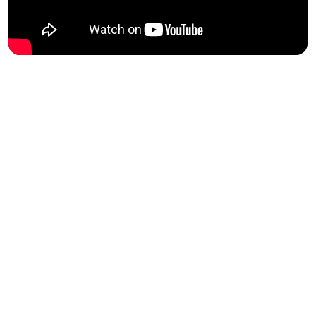
SALTRA como servicio a sus clientes
SaaS
Disponemos de la herramienta más completa
para la digitalización laboral de tu empresa. Es el
momento de automatizar todas aquellas tareas
repetitivas que no aportan valor en tu empresa.